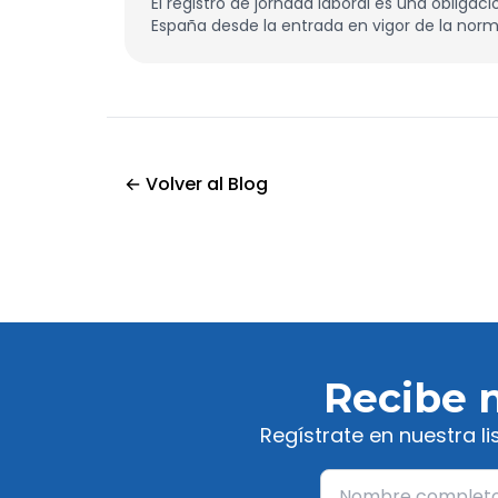
El registro de jornada laboral es una obliga
España desde la entrada en vigor de la norma
Uno de los aspectos que más dudas genera 
correctamente las horas complementarias y 
← Volver al Blog
Recibe 
Regístrate en nuestra l