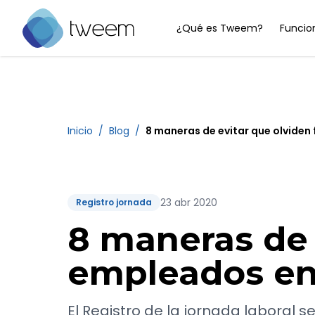
¿Qué es Tweem?
Funcio
Ir a la página de inicio de Tweem
Inicio
/
Blog
/
8 maneras de evitar que olviden 
23 abr 2020
Registro jornada
8 maneras de 
empleados en 
El Registro de la jornada laboral s