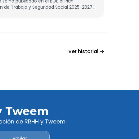
5 se ha publicado en el BOE el Plan
ón de Trabajo y Seguridad Social 2025-2027
nistros.
Ver historial →
 y Tweem
ización de RRHH y Tweem.
Enviar