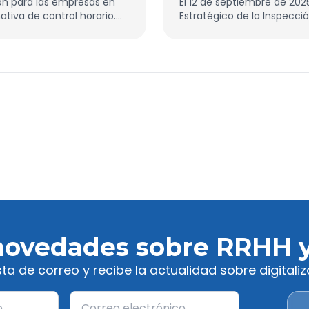
ción para las empresas en
El 12 de septiembre de 202
tiva de control horario.
Estratégico de la Inspecci
es cómo registrar
aprobado en Consejo de Mi
extraordinarias.
novedades sobre RRHH
ista de correo y recibe la actualidad sobre digital