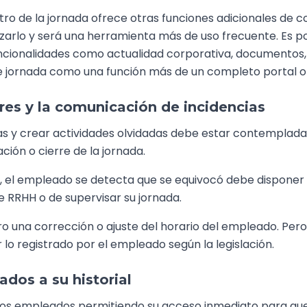
istro de la jornada ofrece otras funciones adicionales de
izarlo y será una herramienta más de uso frecuente. Es 
ncionalidades como actualidad corporativa, documentos, n
 de jornada como una función más de un completo portal 
rores y la comunicación de incidencias
adas y crear actividades olvidadas debe estar contemplada
ión o cierre de la jornada.
a, el empleado se detecta que se equivocó debe dispone
e RRHH o de supervisar su jornada.
ro una corrección o ajuste del horario del empleado. P
 lo registrado por el empleado según la legislación.
ados a su historial
 los empleados permitiendo su acceso inmediato para que