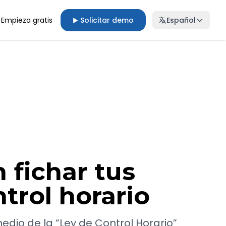
Empieza gratis
Solicitar demo
Español
▶
 fichar tus
trol horario
medio de la “Ley de Control Horario”