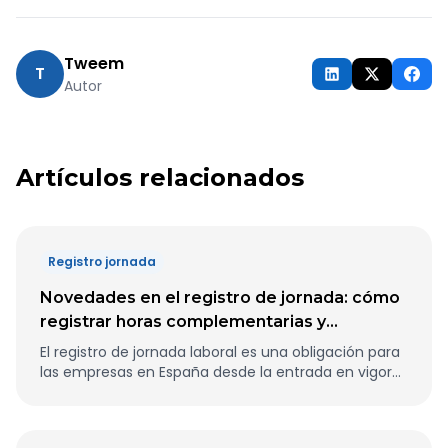
Tweem
T
Autor
Artículos relacionados
Registro jornada
Novedades en el registro de jornada: cómo
registrar horas complementarias y
extraordinarias
El registro de jornada laboral es una obligación para
las empresas en España desde la entrada en vigor
de la normativa de control horario. Uno de los
aspectos que más dudas genera es cómo registrar
correctamente las horas complementarias y