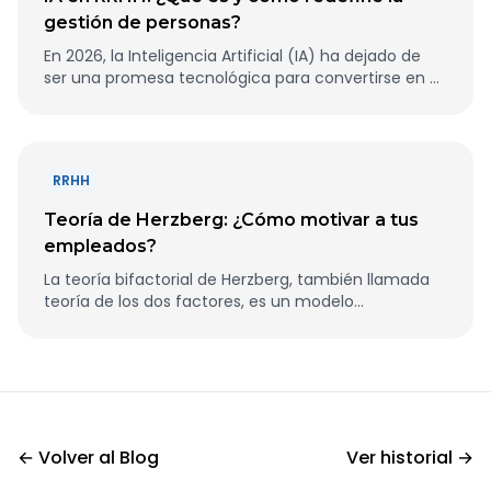
gestión de personas?
En 2026, la Inteligencia Artificial (IA) ha dejado de
ser una promesa tecnológica para convertirse en el
compañero de escritorio indispensable en cualquier
departamento de Recursos Humanos.
RRHH
Teoría de Herzberg: ¿Cómo motivar a tus
empleados?
La teoría bifactorial de Herzberg, también llamada
teoría de los dos factores, es un modelo
desarrollado a finales de los años 50 que busca
explicar qué influye realmente en la motivación y
satisfacción en el trabajo
← Volver al Blog
Ver historial →