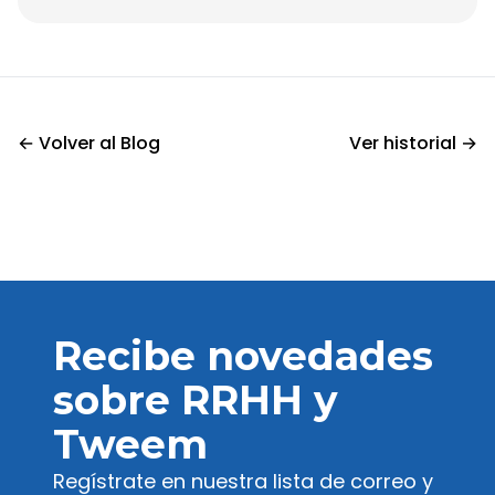
errores más comunes y cómo solucionarlos.
empresariales, que abarcan desde costes
operativos hasta inversiones estratégicas, pueden
convertirse en una carga si no se gestionan de
manera eficiente.
← Volver al Blog
Ver historial →
Recibe novedades
sobre RRHH y
Tweem
Regístrate en nuestra lista de correo y