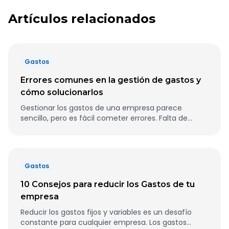
Artículos relacionados
Gastos
Errores comunes en la gestión de gastos y
cómo solucionarlos
Gestionar los gastos de una empresa parece
sencillo, pero es fácil cometer errores. Falta de
control, procesos manuales y reembolsos lentos
afectan la rentabilidad. Corregir estos fallos mejora
la salud financiera. Seguir usando hojas de cálculo o
métodos tradicionales retrasa las decisiones.
Gastos
También aumenta el riesgo de errores humanos. Sin
integración con herramientas contables, la
10 Consejos para reducir los Gastos de tu
planificación financiera se complica. Por suerte, hay
empresa
soluciones para optimizar la gestión de gastos. La
automatización y políticas claras reducen la carga
Reducir los gastos fijos y variables es un desafío
administrativa. En este artículo, te mostramos los
constante para cualquier empresa. Los gastos