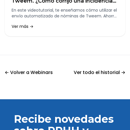
Tweem. ¿Cómo corrijo una incidencia
de Check-in de un trabajador?
En este videotutorial, te enseñamos cómo utilizar el
envío automatizado de nóminas de Tweem. Ahorra
tiempo y evita errores en la distribución de las
Ver más →
nóminas a los empleados.
← Volver a Webinars
Ver todo el historial →
Recibe novedades