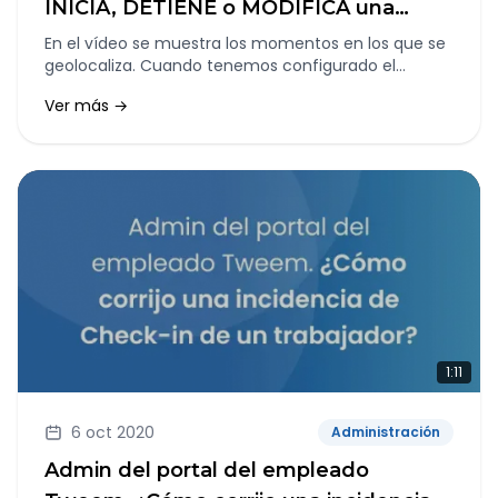
INICIA, DETIENE o MODIFICA una
actividad de check-in
En el vídeo se muestra los momentos en los que se
geolocaliza. Cuando tenemos configurado el
calendario para geolocalizar, solo geolocalizamos el
Ver más →
momento en el que te encuentras cuando has
pulsado INICIAR, DETENER o MODIFICAR una actividad
de check-in.
1:11
6 oct 2020
Administración
Admin del portal del empleado