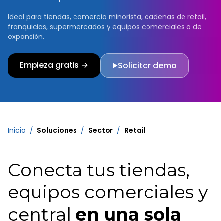
Ideal para tiendas, comercio minorista, cadenas de retail,
franquicias, supermercados y equipos comerciales o de
expansión.
Empieza gratis →
Solicitar demo
▶
Inicio
/
Soluciones
/
Sector
/
Retail
Conecta tus tiendas,
equipos comerciales y
central
en una sola