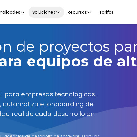
nalidades
Soluciones
Recursos
Tarifas
ón de proyectos pa
ra equipos de al
H para empresas tecnológicas.
T, automatiza el onboarding de
idad real de cada desarrollo en
T, agencias de desarrollo de software, startups