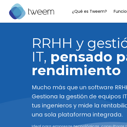
¿Qué es Tweem?
Funcio
Ir a la página de inicio de Tweem
RRHH y gesti
IT,
pensado pa
rendimiento
Mucho más que un software RRH
Gestiona la gestión de equipos I
tus ingenieros y mide la rentabil
una sola plataforma integrada.
Ideal para empresas tecnológicas, consultoras I