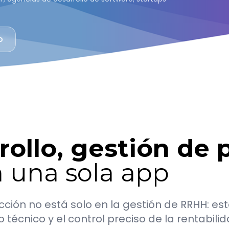
o
rollo, gestión de 
 una sola app
icción no está solo en la gestión de RRHH: est
 técnico y el control preciso de la rentabil