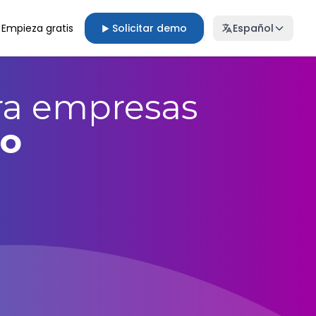
Empieza gratis
Solicitar demo
Español
▶
ra empresas
to