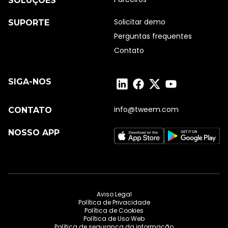
SOLUÇÕES
Solicitar demo
SUPORTE
Perguntas frequentes
Contato
Tweem no LinkedIn
Tweem no Facebook
Tweem no X (Twitte
Tweem no YouT
SIGA-NOS
info@tweem.com
CONTATO
Baixar o app Tweem na App
Baixar o app T
NOSSO APP
Aviso Legal
Política de Privacidade
Política de Cookies
Política de Uso Web
Política de segurança da informação