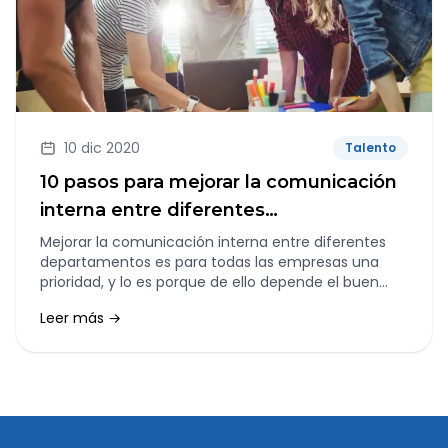
10 dic 2020
Talento
10 pasos para mejorar la comunicación
interna entre diferentes
departamentos
Mejorar la comunicación interna entre diferentes
departamentos es para todas las empresas una
prioridad, y lo es porque de ello depende el buen
funcionamiento y la salud de una organización.
Leer más →
Además, las empresas que tienen una
comunicación corporativa digitalizada y eficaz
logran un mayor rendimiento y por lo tanto un
mayor beneficio. Tener una política interna que
ponga en valor una comunicación organizacional
sólida y eficaz, repercute en la consecución de
objetivos, en construir un lugar de trabajo feliz y en