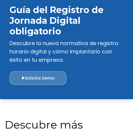
reducir conflictos entre los miembros del equipo.
Guía del Registro de
Hay muchas razones por las que incluir como parte
de la estrategia de la empresa, el cuidar y fomentar
Jornada Digital
la comunicación interna entre diferentes
departamentos. Cada vez son más las empresas
obligatorio
que lo convierten en una prioridad pero
desafortunadamente aún son muchas que no le
Descubre la nueva normativa de registro
dan la importancia que tiene.
horario digital y cómo implantarlo con
éxito en tu empresa.
Solicita Demo
▶
Descubre más