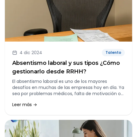
4 dic 2024
Talento
Absentismo laboral y sus tipos ¿Cómo
gestionarlo desde RRHH?
El absentismo laboral es uno de los mayores
desafíos en muchas de las empresas hoy en día. Ya
sea por problemas médicos, falta de motivación o
situaciones personales, son muchos los
Leer más →
trabajadores que no acuden a su puesto laboral
algún día. Este ausentismo no solo afecta a la
productividad de la empresa, sino que también
puede tener un impacto negativo en el ambiente
laboral y en los costes operativos.