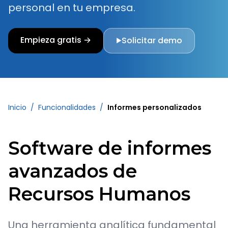
personal en tu empresa.
Empieza gratis →
Solicitar demo
▶
Inicio
/
Funcionalidades
/
Informes personalizados
Software de informes
avanzados de
Recursos Humanos
Una herramienta analítica fundamental