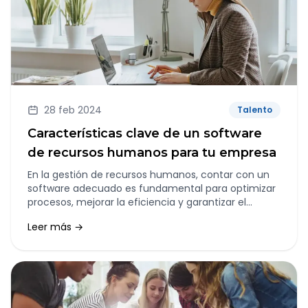
28 feb 2024
Talento
Características clave de un software
de recursos humanos para tu empresa
En la gestión de recursos humanos, contar con un
software adecuado es fundamental para optimizar
procesos, mejorar la eficiencia y garantizar el
bienestar tanto de empleados como de la empresa
Leer más →
en general. En este artículo, exploraremos las
características clave que debe tener un software
de recursos humanos para satisfacer las
necesidades específicas de tu empresa.