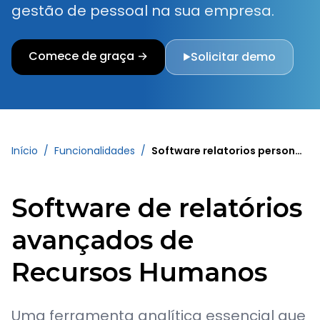
gestão de pessoal na sua empresa.
Comece de graça →
Solicitar demo
▶
Início
/
Funcionalidades
/
Software relatorios personalizados
Software de relatórios
avançados de
Recursos Humanos
Uma ferramenta analítica essencial que